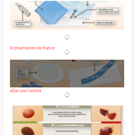
DESSINÉ POUR
le pharmacien de france
|
Illustration & Mise en page
|
Conception : Anne-Laure Mercier
| Les kits de pose de perfusion permettent des conditions
d’asepsie optimales au domicile du patient : le matériel est
stérile et à usage unique |
Aller voir l'article