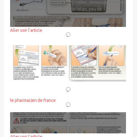
|
Illustration & Mise en page
|
Conception : Anne-Laure Mercier
| Le prestataire prenant souvent le relais, peu de
pharmaciens savent comment fonctionne une pompe PCA de
morphine installée au domicile du patient |
Aller voir l'article
DESSINÉ POUR
le pharmacien de france
|
Illustration & Mise en page
|
Conception : Anne-Laure Mercier
| Votre patient a reçu des mains de son médecin un kit de
dépistage du cancer colorectal ? |
Aller voir l'article