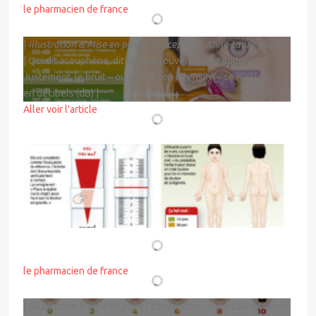
le pharmacien de france
|
Illustration & Mise en page
|
Conception : Anne-Laure Mercier
| Qui dit acouphène, dit le plus souvent perte auditive.
Justement, le bruit – ou plutôt son intensité – se mesure
en décibels (dB) |
Aller voir l'article
DESSINÉ POUR
le pharmacien de france
|
Illustration & Mise en page
|
Conception : Anne-Laure Mercier