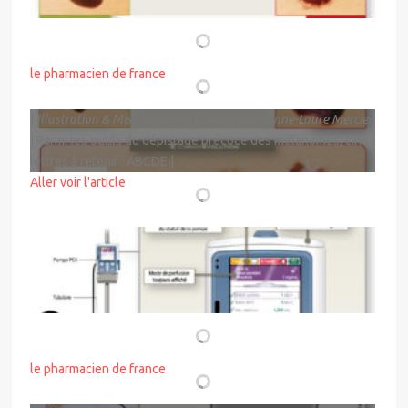
DESSINÉ POUR
le pharmacien de france
|
Illustration & Mise en page
|
Conception : Anne-Laure Mercier
| Parmi les outils du dépistage précoce des mélanomes, cinq
lettres à retenir : ABCDE |
Aller voir l'article
DESSINÉ POUR
le pharmacien de france