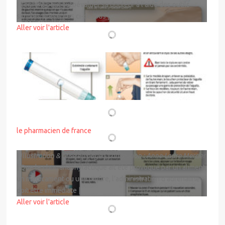
| L’enfant peut autoévaluer sa douleur à l’aide des outils
simples présentés ci-dessus |
Aller voir l'article
DESSINÉ POUR
le pharmacien de france
|
Illustration & Mise en page
|
Conception : Anne-Laure Mercier
| Que le choc anaphylactique ait été provoqué par un aliment,
un médicament ou une piqûre, l’administration d’adrénaline
doit être immédiate |
Aller voir l'article