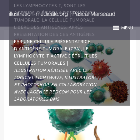
LES LYMPHOCYTES T, SONT LES
ACTEURS CLÉS DE LA DESTRUCTION
TUMORALE. LA CELLULE TUMORALE
LIBÈRE DES ANTIGÈNES. APRÈS
MENU
PRÉSENTATION DES CES ANTIGÈNES
PAR UNE CELLULE PRÉSENTATRICE
D’ANTIGÈNE TUMORALE (CPA), LE
LYMPHOCYTE T ACTIVÉ DÉTRUIT LES
CELLULES TUMORALES |
ILLUSTRATION RÉALISÉE AVEC LE
LOGICIEL LIGHTWAVE, ILLUSTRATOR
ET PHOTOSHOP, EN COLLABORATION
AVEC L’AGENCE REDCOM POUR LES
LABORATOIRES BMS